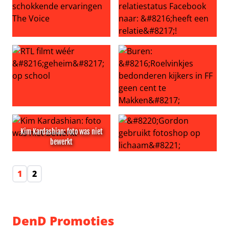
Deelnemers onthullen schokkende ervaringen The Voic
Pernille wijzigt relatiestatus
RTL filmt wéér ‘geheim’ op school
Buren: ‘Roelvinkjes bedonder
Kim Kardashian: foto was niet
bewerkt
Kim Kardashian: foto was niet bewerkt
“Gordon gebruikt fotoshop 
1
2
DenD Promoties