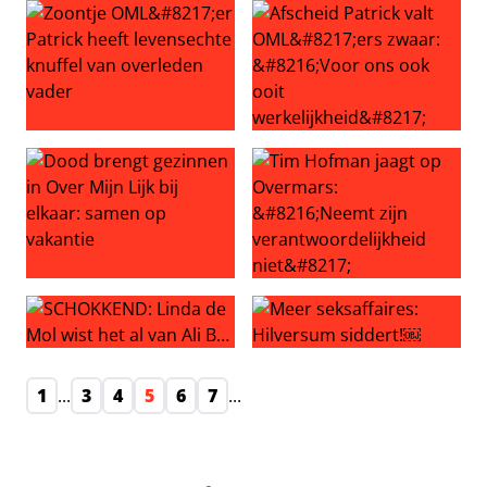
Zoontje OML’er Patrick heeft levensechte knuffel van ov
Afscheid Patrick valt OML’ers
Dood brengt gezinnen in Over Mijn Lijk bij elkaar: samen
Tim Hofman jaagt op Overmar
SCHOKKEND: Linda de Mol wist het al van Ali B…
Meer seksaffaires: Hilversu
1
...
3
4
5
6
7
...