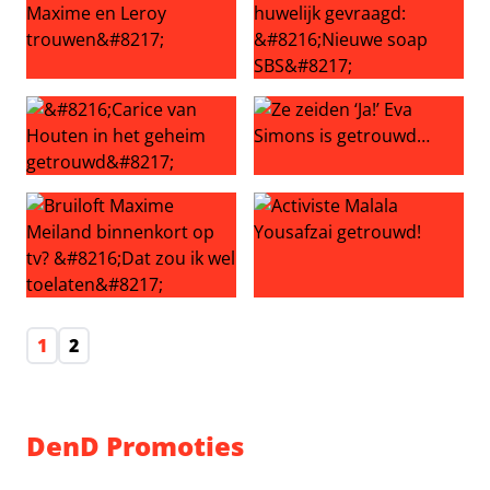
‘HIER gaan Maxime en Leroy trouwen’
Maxime Meiland ten huwelijk
‘Carice van Houten in het geheim getrouwd’
Ze zeiden ‘Ja!’ Eva Simons i
Bruiloft Maxime Meiland binnenkort op tv? ‘Dat zou ik we
Activiste Malala Yousafzai g
1
2
DenD Promoties