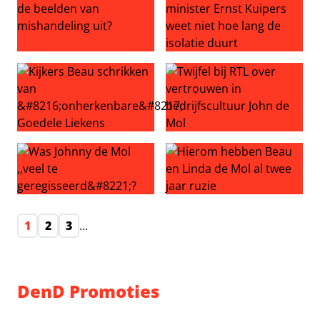
Lekte Jaimie Vaes zélf de beelden van mishandeling uit?
PIJNLIJK: nieuwe minister Ern
Kijkers Beau schrikken van ‘onherkenbare’ Goedele Liek
Twijfel bij RTL over vertrouw
Was Johnny de Mol ,,veel te geregisseerd”?
Hierom hebben Beau en Linda
1
2
3
...
DenD Promoties