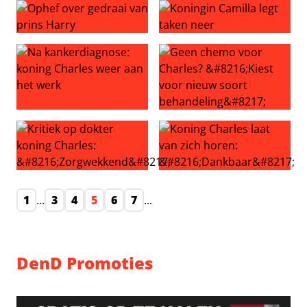
Ophef over gedraai van prins Harry
Koningin Camilla legt taken 
Na kankerdiagnose: koning Charles weer aan het werk
Geen chemo voor Charles? ‘K
Kritiek op dokter koning Charles: ‘Zorgwekkend’
Koning Charles laat van zich
1
...
3
4
5
6
7
...
DenD Promoties