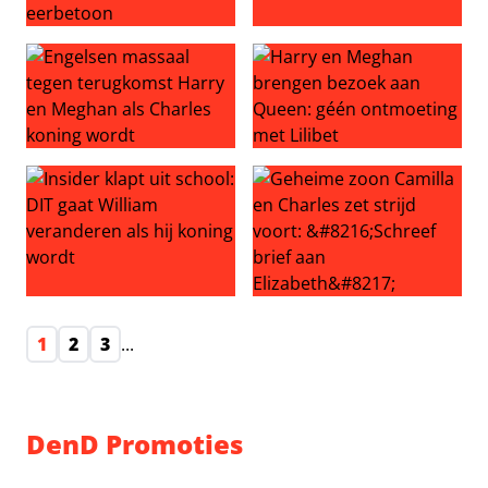
Prins Charles noemt queen ‘mammie’ tijdens emotionee
Groot gejuich voor Elizabeth
Engelsen massaal tegen terugkomst Harry en Meghan al
Harry en Meghan brengen be
Insider klapt uit school: DIT gaat William veranderen als
Geheime zoon Camilla en Charl
1
2
3
...
DenD Promoties