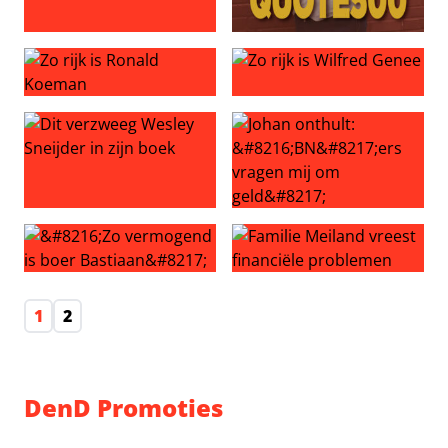
Dit is het vermogen van Lil’ Kleine
Prinses Mabel NOG vermogen
Zo rijk is Ronald Koeman
Zo rijk is Wilfred Genee
Dit verzweeg Wesley Sneijder in zijn boek
Johan onthult: ‘BN’ers vragen
‘Zo vermogend is boer Bastiaan’
Familie Meiland vreest finan
1
2
DenD Promoties